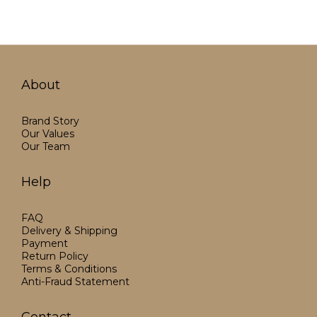
About
Brand Story
Our Values
Our Team
Help
FAQ
Delivery & Shipping
Payment
Return Policy
Terms & Conditions
Anti-Fraud Statement
Contact