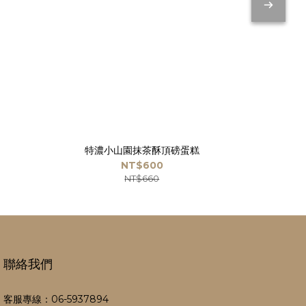
特濃小山園抹茶酥頂磅蛋糕
NT$600
NT$660
聯絡我們
客服專線：06-5937894