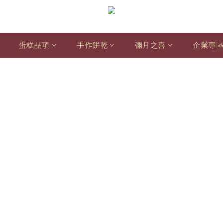
蛋糕品項
手作餅乾
彌月之喜
企業專