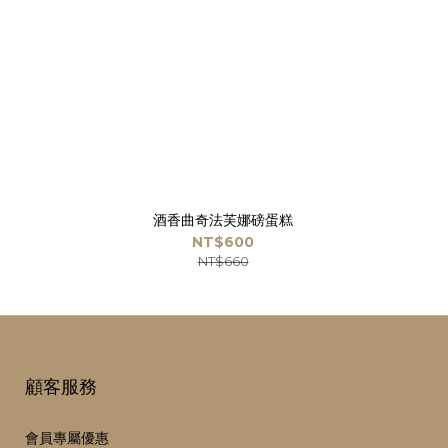
酒香曲奇法芙娜磅蛋糕
NT$600
NT$660
顧客服務
會員專屬優惠