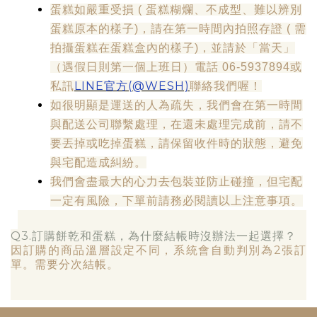
蛋糕如嚴重受損 ( 蛋糕糊爛、不成型、難以辨別
蛋糕原本的樣子)，請在第一時間內拍照存證 ( 需
拍攝蛋糕在蛋糕盒內的樣子)，並請於「當天」
（遇假日則第一個上班日）電話 06-5937894或
LINE官方(@WESH)
私訊
聯絡我們喔！
如很明顯是運送的人為疏失，我們會在第一時間
與配送公司聯繫處理，在還未處理完成前，請不
要丟掉或吃掉蛋糕，請保留收件時的狀態，避免
與宅配造成糾紛。
我們會盡最大的心力去包裝並防止碰撞，但宅配
一定有風險，下單前請務必閱讀以上注意事項。
Q3.訂購餅乾和蛋糕，為什麼結帳時沒辦法一起選擇？
因訂購的商品溫層設定不同，系統會自動判別為2張訂
單。需要分次結帳。